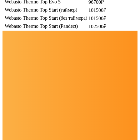
Webasto Thermo Top Evo 5
96700₽
Webasto Thermo Top Start (таймер)
101500₽
Webasto Thermo Top Start (без таймера)
101500₽
Webasto Thermo Top Start (Pandеct)
102500₽