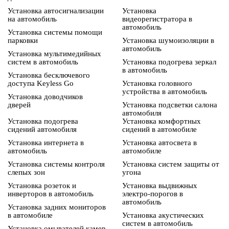
Установка автосигнализации
Установка
на автомобиль
видеорегистратора в
автомобиль
Установка системы помощи
парковки
Установка шумоизоляции в
автомобиль
Установка мультимедийных
систем в автомобиль
Установка подогрева зеркал
в автомобиль
Установка бесключевого
доступа Keyless Go
Установка головного
устройства в автомобиль
Установка доводчиков
дверей
Установка подсветки салона
автомобиля
Установка подогрева
Установка комфортных
сидений автомобиля
сидений в автомобиле
Установка интернета в
Установка автосвета в
автомобиль
автомобиле
Установка системы контроля
Установка систем защиты от
слепых зон
угона
Установка розеток и
Установка выдвижных
инверторов в автомобиль
электро-порогов в
автомобиль
Установка задних мониторов
в автомобиле
Установка акустических
систем в автомобиль
Установка омывателей камер