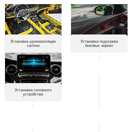
Установка шумоизоляции
Установка подогрева
салона
боковых зеркал
Установка
контурной
Установка головного
подсветки
устройства
салона
Установка