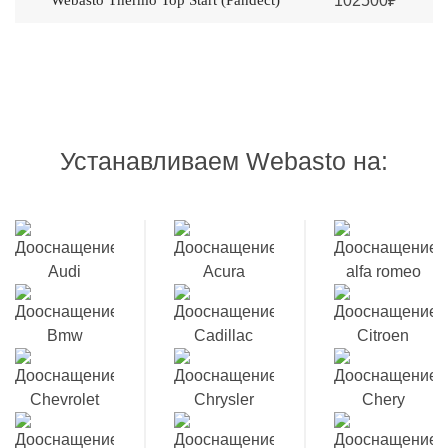
Webasto Thermo Top Start (Pandеct)
102500₽
Устанавливаем Webasto на: