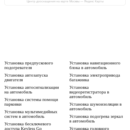
Центр дооснащения на карте Москвы — Яндекс Карты
Установка предпускового
Установка навигационного
подогревателя
блока в автомобиль
Установка автозапуска
Установка электропривода
двигателя
багажника
Установка автосигнализации
Установка
на автомобиль
видеорегистратора в
автомобиль
Установка системы помощи
парковки
Установка шумоизоляции в
автомобиль
Установка мультимедийных
систем в автомобиль
Установка подогрева зеркал
в автомобиль
Установка бесключевого
доступа Keyless Go
Установка головного