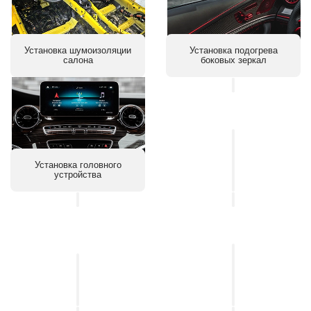
Установка шумоизоляции
Установка подогрева
салона
боковых зеркал
Установка
контурной
Установка головного
подсветки
устройства
салона
Установка
Установка
интернета
подогрева
в
сидений
авто