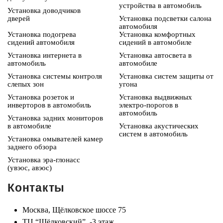
устройства в автомобиль
Установка доводчиков
дверей
Установка подсветки салона
автомобиля
Установка подогрева
Установка комфортных
сидений автомобиля
сидений в автомобиле
Установка интернета в
Установка автосвета в
автомобиль
автомобиле
Установка системы контроля
Установка систем защиты от
слепых зон
угона
Установка розеток и
Установка выдвижных
инверторов в автомобиль
электро-порогов в
автомобиль
Установка задних мониторов
в автомобиле
Установка акустических
систем в автомобиль
Установка омывателей камер
заднего обзора
Установка эра-глонасс
(увэос, авэос)
Контакты
Москва, Щёлковское шоссе 75
ТЦ “Щёлковский”, -3 этаж