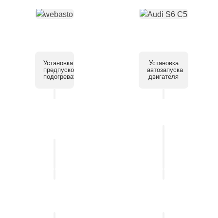
Установка
Установка
предпускового
автозапуска
подогревателя
двигателя
Установка
системы
Установка
помощи
автосигнализации
парковки