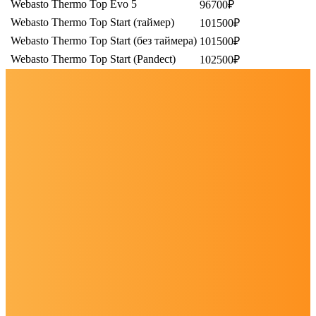
Webasto Thermo Top Evo 5
96700₽
Webasto Thermo Top Start (таймер)
101500₽
Webasto Thermo Top Start (без таймера)
101500₽
Webasto Thermo Top Start (Pandеct)
102500₽