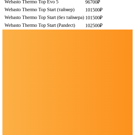
Webasto Thermo Top Evo 5
96700₽
Webasto Thermo Top Start (таймер)
101500₽
Webasto Thermo Top Start (без таймера)
101500₽
Webasto Thermo Top Start (Pandеct)
102500₽