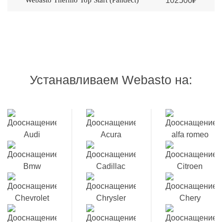
Webasto Thermo Top Start (Pandеct)
102500₽
Устанавливаем Webasto на: