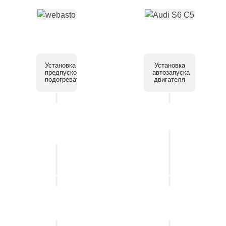
Установка
Установка
предпускового
автозапуска
подогревателя
двигателя
Установка
системы
Установка
помощи
автосигнализации
парковки